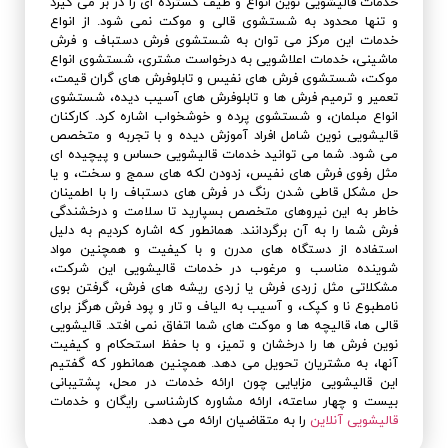
خدمات قالیشویی نوین انواع و طیف گسترده ای را در بر می گیرد
و تنها محدود به شستشوی قالی و موکت نمی شود. از انواع
خدمات این مرکز می توان به شستشوی فرش دستباف و فرش
ماشینی، خدمات اعلاشویی به درخواست مشتری، شستشوی انواع
موکت، شستشوی فرش های نفیس و تابلوفرش های گران قیمت،
تعمیر و ترمیم فرش ها و تابلوفرش های آسیب دیده، شستشوی
انواع مبلمان، و شستشوی پرده و خوشخواب اشاره کرد. کارکنان
قالیشویی نوین شامل افراد آموزش دیده و با تجربه و متخصص
می شود. شما می توانید خدمات قالیشویی حساس و پیچیده ای
مثل رفوی فرش های نفیس، زدودن لکه های سمج و سخت، و یا
حل مشکل قاطی شدن رنگ در فرش های دستباف را با اطمینان
خاطر به این نیروهای متخصص بسپارید تا سلامت و درخشندگی
فرش شما را به آن برگردانند. همانطور که اشاره کردیم به دلیل
استفاده از دستگاه های مدرن و با کیفیت و همچنین مواد
شوینده مناسب و مرغوب در خدمات قالیشویی این شرکت،
مشکلاتی مثل زردی فرش یا زردی ریشه های فرش، گرفتن بوی
نامطبوع نا و کپک، و آسیب به الیاف و تار و پود فرش هرگز برای
قالی ها، قالیچه ها و موکت های شما اتفاق نمی افتد. قالیشویی
نوین فرش ها را درخشان و تمیز، و با حفظ استحکام و کیفیت
آنها، به مشتریان تحویل می دهد. همچنین همانطور که گفتیم
این قالیشویی مزایایی چون ارائه خدمات در محل، پشتیبانی
بیست و چهار ساعته، ارائه مشاوره کارشناسی رایگان و خدمات
قالیشویی آنلاین
را به متقاضیان ارائه می دهد.