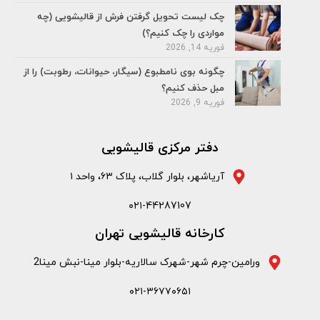
چک لیست تحویل گرفتن فرش از قالیشویی (چه
مواردی را چک کنیم؟)
فوریه 14, 2026
چگونه بوی نامطبوع (سیگار، حیوانات، رطوبت) را از
مبل حذف کنیم؟
فوریه 9, 2026
دفتر مرکزی قالیشویی
آریاشهر، بلوار گلاب، پلاک ۶۳، واحد ۱
۰۲۱-44287107
کارخانه قالیشویی تهران
ورامین-چرم شهر-شهرک سالاریه-بلوار مینا-نبش مینا2
۰۲۱-۳۶۷۷۰۶۵۱