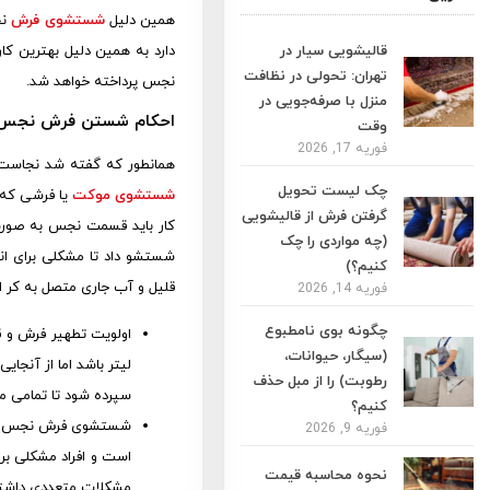
همین دلیل
شستشوی فرش
نج
قالیشویی سیار در
دارد به همین دلیل بهترین کا
تهران: تحولی در نظافت
نجس پرداخته خواهد شد.
منزل با صرفه‌جویی در
احکام شستن فرش نجس
وقت
فوریه 17, 2026
همانطور که گفته شد نجاست و 
چک لیست تحویل
شستشوی موکت
یا فرشی که ت
گرفتن فرش از قالیشویی
کار باید قسمت نجس به صورت 
(چه مواردی را چک
کنیم؟)
قلیل و آب جاری متصل به کر اس
فوریه 14, 2026
چگونه بوی نامطبوع
(سیگار، حیوانات،
لیتر باشد اما از آنج
رطوبت) را از مبل حذف
سپرده شود تا تمامی 
کنیم؟
شستشوی فرش نجس با ا
فوریه 9, 2026
است و افراد مشکلی ب
نحوه محاسبه قیمت
مشکلات متعددی داشته