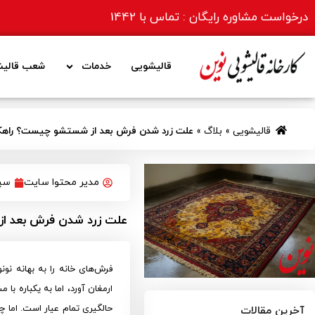
درخواست مشاوره رایگان : تماس با
1442
قالیشویی
خدمات
شعب قالیش
قالیشویی
»
بلاگ
»
علت زرد شدن فرش بعد از شستشو چیست؟ راهکار
مدیر محتوا سایت
سپتام
علت زرد شدن فرش بعد از
فرش‌های خانه را به بهانه نون
ارمغان آورد، اما به یکباره 
حالگیری تمام عیار است. اما 
آخرین مقالات