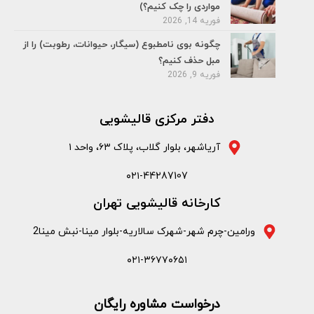
مواردی را چک کنیم؟)
فوریه 14, 2026
چگونه بوی نامطبوع (سیگار، حیوانات، رطوبت) را از
مبل حذف کنیم؟
فوریه 9, 2026
دفتر مرکزی قالیشویی
آریاشهر، بلوار گلاب، پلاک ۶۳، واحد ۱
۰۲۱-44287107
کارخانه قالیشویی تهران
ورامین-چرم شهر-شهرک سالاریه-بلوار مینا-نبش مینا2
۰۲۱-۳۶۷۷۰۶۵۱
درخواست مشاوره رایگان