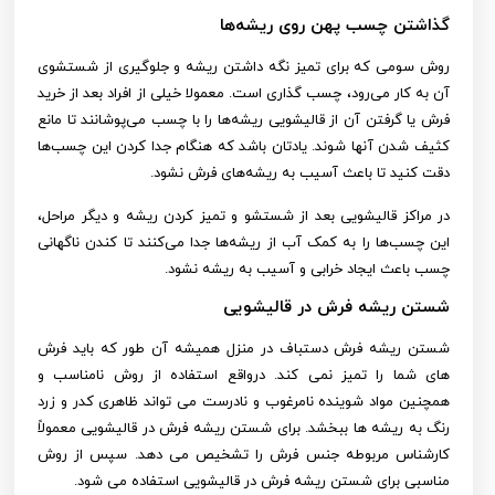
گذاشتن چسب پهن روی ریشه‌ها
روش سومی که برای تمیز نگه داشتن ریشه و جلوگیری از شستشوی
آن به کار می‌رود، چسب گذاری است. معمولا خیلی از افراد بعد از خرید
فرش یا گرفتن آن از قالیشویی ریشه‌ها را با چسب می‌پوشانند تا مانع
کثیف شدن آنها شوند. یادتان باشد که هنگام جدا کردن این چسب‌ها
دقت کنید تا باعث آسیب به ریشه‌های فرش نشود.
در مراکز قالیشویی بعد از شستشو و تمیز کردن ریشه و دیگر مراحل،
این چسب‌ها را به کمک آب از ریشه‌ها جدا می‌کنند تا کندن ناگهانی
چسب باعث ایجاد خرابی و آسیب به ریشه نشود.
شستن ريشه فرش در قالیشویی
شستن ریشه فرش دستباف در منزل همیشه آن طور که باید فرش
های شما را تمیز نمی کند. درواقع استفاده از روش نامناسب و
همچنین مواد شوینده نامرغوب و نادرست می تواند ظاهری کدر و زرد
رنگ به ریشه ها ببخشد. برای
شستن ریشه فرش در قالیشویی
معمولاً
کارشناس مربوطه جنس فرش را تشخیص می دهد. سپس از روش
مناسبی برای
شستن ریشه فرش در قالیشویی استفاده می شود.