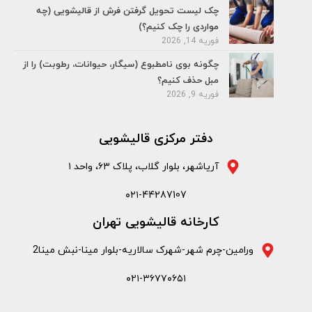
چک لیست تحویل گرفتن فرش از قالیشویی (چه
مواردی را چک کنیم؟)
فوریه 14, 2026
چگونه بوی نامطبوع (سیگار، حیوانات، رطوبت) را از
مبل حذف کنیم؟
فوریه 9, 2026
دفتر مرکزی قالیشویی
آریاشهر، بلوار گلاب، پلاک ۶۳، واحد ۱
۰۲۱-44287107
کارخانه قالیشویی تهران
ورامین-چرم شهر-شهرک سالاریه-بلوار مینا-نبش مینا2
۰۲۱-۳۶۷۷۰۶۵۱