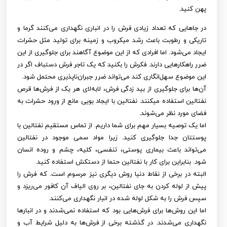
پهن کنید.
در جاهایی که تعداد زیادی فرش را در انباری نگهداری می‌کنند گرما و
تاریکی و رطوبت باعث رشد میکروب و زمینه برای تولید مثل حشرات
ایجاد می‌شود. اما افرادی که از این موضوع آگاهند برای جلوگیری از این
ضرر راهکارهایی دارند. فکرش را بکنید که یک تاجر فرش دستباف اگر در
این موضوع سهل‌انگاری کند می‌تواند ضرر جبران‌ناپذیری محتمل شود.
آن‌ها برای جلوگیری از بید زدگی فرش، لابه‌لای هر یک از فرش‌ها قرص
نفتالین استفاده می‎کنند. نفتالین با ایجاد بویی مانع از ورود حشرات به
فضای مورد نظر می‌شوند.
اما یک توصیه بسیار مهم برای شما داریم. از تماس مستقیم نفتالین با
پوستتان جدا جلوگیری کنید. زیرا مواد سمی موجود در نفتالین
می‌تواند باعث بیماری پوستی، تنفسی، کلیه، چشم و روده انسان
شود. بنابراین برای کار با نفتالین حتما از دستکش استفاده کنید.
البته در برخی از نقاط دنیا روش دیگری نیز مرسوم است. که فرش را
پیش از لوله کردن به جای نفتالین، بر روی الیاف آن کافور می‌ریزد و
سپس فرش را به شکل لوله شده در انبار نگهداری می‌کنند.
اما این روش‌ها برای فرش‌هایی بود که استفاده نمی‌شدند و در انبارها
نگهداری می‌شدند. در گذشته برخی از فرش‌ها به دلیل شرایط آب و