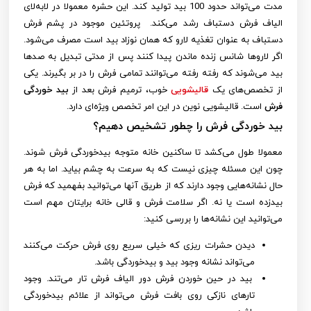
مدت می‌تواند حدود 100 بید تولید کند. این حشره معمولا در لابه‌لای
الیاف فرش دستباف رشد می‌‍کند. پروتئین موجود در پشم فرش
دستباف به عنوان تغذیه لارو که همان نوزاد بید است مصرف می‌شود.
اگر لاروها شانس زنده ماندن پیدا کنند پس از مدتی تبدیل به صدها
بید می‌شوند که رفته رفته می‌توانند تمامی فرش را در بر بگیرند. یکی
از تخصص‌های یک
قالیشویی
خوب، ترمیم فرش بعد از
بید خوردگی
فرش
است. قالیشویی نوین در این امر تخصص ویژه‌ای دارد.
بید خوردگی فرش را چطور تشخیص دهیم؟
معمولا طول می‌کشد تا ساکنین خانه متوجه بیدخوردگی فرش شوند.
چون این مسئله چیزی نیست که به سرعت به چشم بیاید. اما به هر
حال نشانه‌هایی وجود دارند که از طریق آنها می‌توانید بفهمید که فرش
بیدزده است یا نه. اگر سلامت فرش و قالی خانه برایتان مهم است
می‌توانید این نشانه‌ها را بررسی کنید:
دیدن حشرات ریزی که خیلی سریع روی فرش حرکت می‌کنند
می‌تواند نشانه وجود بید و بیدخوردگی باشد.
بید در حین خوردن فرش دور الیاف فرش تار می‌تند. وجود
تارهای نازکی روی بافت فرش می‌تواند از علائم بیدخوردگی