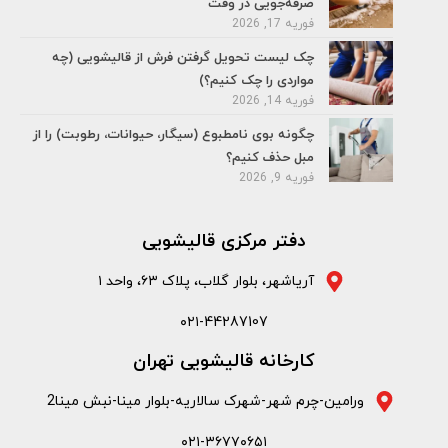
صرفه‌جویی در وقت
فوریه 17, 2026
چک لیست تحویل گرفتن فرش از قالیشویی (چه
مواردی را چک کنیم؟)
فوریه 14, 2026
چگونه بوی نامطبوع (سیگار، حیوانات، رطوبت) را از
مبل حذف کنیم؟
فوریه 9, 2026
دفتر مرکزی قالیشویی
آریاشهر، بلوار گلاب، پلاک ۶۳، واحد ۱
۰۲۱-44287107
کارخانه قالیشویی تهران
ورامین-چرم شهر-شهرک سالاریه-بلوار مینا-نبش مینا2
۰۲۱-۳۶۷۷۰۶۵۱