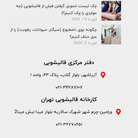
چک لیست تحویل گرفتن فرش از قالیشویی (چه
مواردی را چک کنیم؟)
فوریه 14, 2026
چگونه بوی نامطبوع (سیگار، حیوانات، رطوبت) را از
مبل حذف کنیم؟
فوریه 9, 2026
دفتر مرکزی قالیشویی
آریاشهر، بلوار گلاب، پلاک ۶۳، واحد ۱
۰۲۱-44287107
کارخانه قالیشویی تهران
ورامین-چرم شهر-شهرک سالاریه-بلوار مینا-نبش مینا2
۰۲۱-۳۶۷۷۰۶۵۱