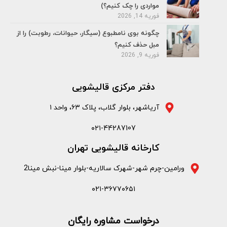
مواردی را چک کنیم؟)
فوریه 14, 2026
چگونه بوی نامطبوع (سیگار، حیوانات، رطوبت) را از
مبل حذف کنیم؟
فوریه 9, 2026
دفتر مرکزی قالیشویی
آریاشهر، بلوار گلاب، پلاک ۶۳، واحد ۱
۰۲۱-44287107
کارخانه قالیشویی تهران
ورامین-چرم شهر-شهرک سالاریه-بلوار مینا-نبش مینا2
۰۲۱-۳۶۷۷۰۶۵۱
درخواست مشاوره رایگان