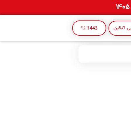
 آنلاین
1442