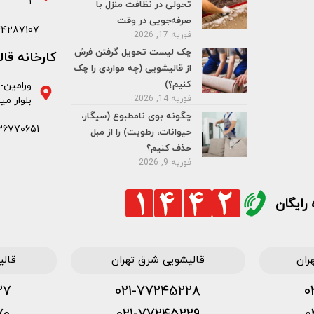
۱
تحولی در نظافت منزل با
صرفه‌جویی در وقت
44287107
فوریه 17, 2026
چک لیست تحویل گرفتن فرش
کارخانه قا
از قالیشویی (چه مواردی را چک
کنیم؟)
ورامین-
فوریه 14, 2026
بلوار می
چگونه بوی نامطبوع (سیگار،
۳۶۷۷۰۶۵۱
حیوانات، رطوبت) را از مبل
حذف کنیم؟
فوریه 9, 2026
رایگان
ران
قالیشویی شرق تهران
قالی
۲۷
021-77245228
۰